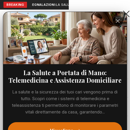
BREAKING
SEGNALAZIONI:
LA SALUTE A PORTATA DI MANO: TELEMEDICI
Aranova • NET
PORTALE UTILE AL TERRITORIO
Home
Cronaca
Viabilità
La Salute a Portata di Mano:
Telemedicina e Assistenza Domiciliare
Utilità
La salute e la sicurezza dei tuoi cari vengono prima di
tutto. Scopri come i sistemi di telemedicina e
Meteo
teleassistenza ti permettono di monitorare i parametri
vitali direttamente da casa, garantendo...
Precedente
Suc
Eventi