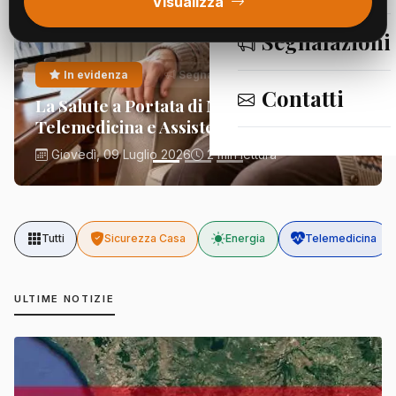
Visualizza
Segnalazioni
In evidenza
Segnalazioni
Contatti
La Salute a Portata di Mano:
Telemedicina e Assistenza Domiciliare
Giovedì, 09 Luglio 2026
2 min lettura
Tutti
Sicurezza Casa
Energia
Telemedicina
ULTIME NOTIZIE