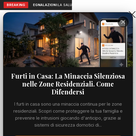
BREAKING
SEGNALAZIONI:
LA SALUTE A PORTATA DI MANO: TELEMEDICIN
Aranova • NET
PORTALE UTILE AL TERRITORIO
Home
Cronaca
Cronaca
1117 articoli pubblicati
Viabilità
Furti in Casa: La Minaccia Silenziosa
nelle Zone Residenziali. Come
Utilità
Difendersi
I furti in casa sono una minaccia continua per le zone
Meteo
residenziali. Scopri come proteggere la tua famiglia e
prevenire le intrusioni giocando d'anticipo, grazie ai
sistemi di sicurezza domotici di...
Fonte: Canale 10
Eventi