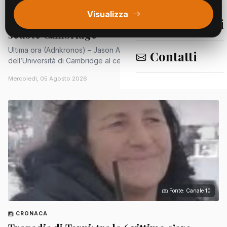
CRONACA
Visualizza
Il prof dei record si dimette, il caso Arday
Segnalazioni
scuote Cambridge
Ultima ora (Adnkronos) – Jason Arday, 41enne professore
Contatti
dell’Università di Cambridge al centro di un caso per i...
Mercoledì, 05 Agosto 2026
Fonte: Canale 10
CRONACA