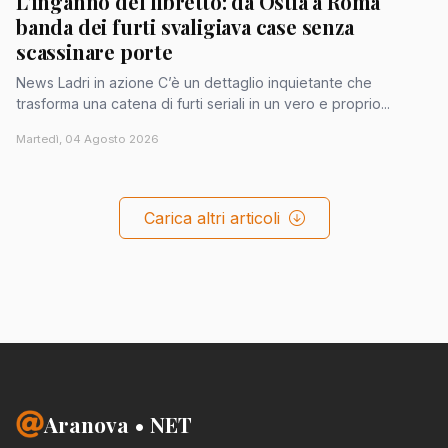
L'inganno del libretto: da Ostia a Roma
banda dei furti svaligiava case senza
scassinare porte
News Ladri in azione C’è un dettaglio inquietante che
trasforma una catena di furti seriali in un vero e proprio...
Martedì, 04 Agosto 2026
Carica altri articoli
Aranova • NET