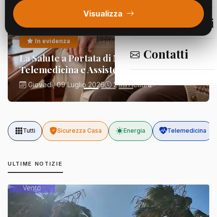
Visualizza
Segnalazioni
In evidenza
Segnalazioni
Contatti
La Salute a Portata di Mano:
Telemedicina e Assistenza Domiciliare
Giovedì, 09 Luglio 2026
2 min lettura
Tutti
Sicurezza Casa
Energia
Telemedicina
ULTIME NOTIZIE