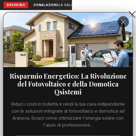
BREAKING
SEGNALAZIONI:
LA SALUTE A PORTATA DI MANO: TELEMEDICI
Aranova • NET
PORTALE UTILE AL TERRITORIO
Home
Cronaca
Viabilità
Risparmio Energetico: La Rivoluzione
del Fotovoltaico e della Domotica
Utilità
Qsistemi
Riduci i costi in bolletta e rendi la tua casa indipendente
Meteo
con le soluzioni integrate di fotovoltaico e domotica ad
Aranova. Scopri come ottimizzare l'energia solare con
Precedente
Suc
l'aiuto di professionisti...
Eventi