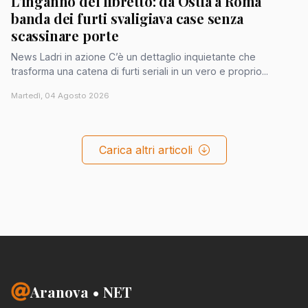
L'inganno del libretto: da Ostia a Roma
banda dei furti svaligiava case senza
scassinare porte
News Ladri in azione C’è un dettaglio inquietante che
trasforma una catena di furti seriali in un vero e proprio...
Martedì, 04 Agosto 2026
Carica altri articoli
Aranova • NET