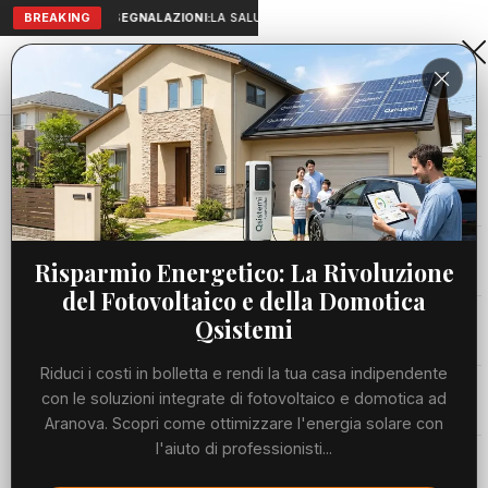
BREAKING
SEGNALAZIONI:
LA SALUTE A PORTATA DI MANO: TELEMEDICI
Aranova • NET
PORTALE UTILE AL TERRITORIO
Home
Cronaca
Viabilità
Risparmio Energetico: La Rivoluzione
del Fotovoltaico e della Domotica
Utilità
Qsistemi
Riduci i costi in bolletta e rendi la tua casa indipendente
Meteo
con le soluzioni integrate di fotovoltaico e domotica ad
Aranova. Scopri come ottimizzare l'energia solare con
Precedente
Suc
l'aiuto di professionisti...
Eventi