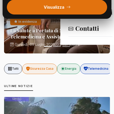
Visualizza
Segnalazioni
In evidenza
Segnalazioni
Contatti
La Salute a Portata di Mano:
Telemedicina e Assistenza Domiciliare
Giovedì, 09 Luglio 2026
2 min lettura
Tutti
Sicurezza Casa
Energia
Telemedicina
ULTIME NOTIZIE