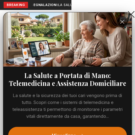
BREAKING
SEGNALAZIONI:
LA SALUTE A PORTATA DI MANO: TELEMEDICI
Aranova • NET
PORTALE UTILE AL TERRITORIO
Home
Cronaca
Viabilità
La Salute a Portata di Mano:
Telemedicina e Assistenza Domiciliare
Utilità
La salute e la sicurezza dei tuoi cari vengono prima di
tutto. Scopri come i sistemi di telemedicina e
Meteo
teleassistenza ti permettono di monitorare i parametri
vitali direttamente da casa, garantendo...
Precedente
Suc
Eventi