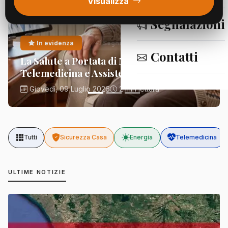
Visualizza
Segnalazioni
In evidenza
Segnalazioni
Contatti
La Salute a Portata di Mano:
Telemedicina e Assistenza Domiciliare
Giovedì, 09 Luglio 2026
2 min lettura
Tutti
Sicurezza Casa
Energia
Telemedicina
ULTIME NOTIZIE