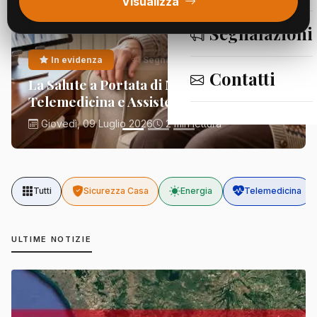
Visualizza
Segnalazioni
In evidenza
Segnalazioni
Contatti
La Salute a Portata di Mano:
Telemedicina e Assistenza Domiciliare
Giovedì, 09 Luglio 2026
2 min lettura
Tutti
Sicurezza Casa
Energia
Telemedicina
ULTIME NOTIZIE