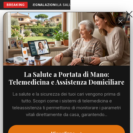
BREAKING
SEGNALAZIONI:
LA SALUTE A PORTATA DI MANO: TELEMEDICI
Aranova • NET
PORTALE UTILE AL TERRITORIO
Home
Cronaca
Viabilità
La Salute a Portata di Mano:
Telemedicina e Assistenza Domiciliare
Utilità
La salute e la sicurezza dei tuoi cari vengono prima di
tutto. Scopri come i sistemi di telemedicina e
Meteo
teleassistenza ti permettono di monitorare i parametri
vitali direttamente da casa, garantendo...
Precedente
Suc
Eventi