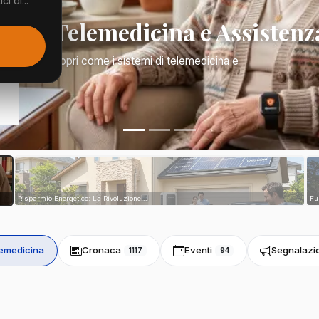
i di...
Mano: Telemedicina e Assistenz
a di tutto. Scopri come i sistemi di telemedicina e
tri...
Risparmio Energetico: La Rivoluzione...
Fu
emedicina
Cronaca
Eventi
Segnalazi
1117
94