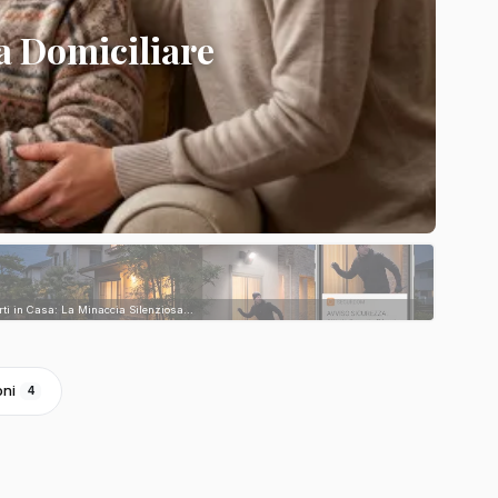
a Domiciliare
rti in Casa: La Minaccia Silenziosa...
oni
4