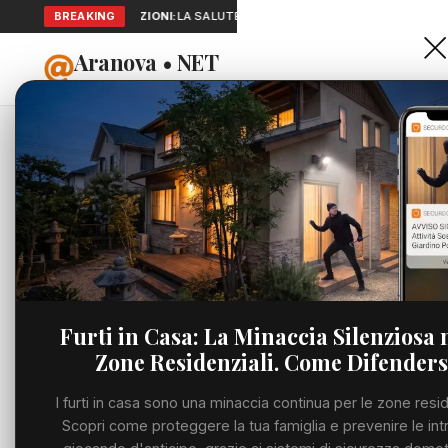
BREAKING
SEGNALAZIONI:
LA SALUTE A PORTATA DI MANO: TELEMEDICINA 
Aranova • NET
HOME
PORTALE UTILE AL TERRITORIO
Home
Cronaca
Viabilità
Utilità
Furti in Casa: La Minaccia Silenziosa 
Zone Residenziali. Come Difenders
Meteo
I furti in casa sono una minaccia continua per le zone resid
Precedente
Eventi
Scopri come proteggere la tua famiglia e prevenire le int