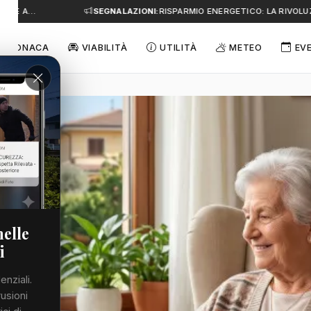
E A…
SEGNALAZIONI:
RISPARMIO ENERGETICO: LA RIVOLUZIO
CRONACA
VIABILITÀ
UTILITÀ
METEO
EV
nelle
i
enziali.
rusioni