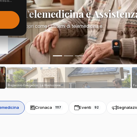
isti...
Mano: Telemedicina e Assistenz
a di tutto. Scopri come i sistemi di telemedicina e
tri...
Risparmio Energetico: La Rivoluzione...
Fu
emedicina
Cronaca
Eventi
Segnalazi
1117
92