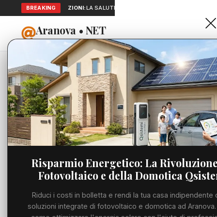
BREAKING
SEGNALAZIONI:
LA SALUTE A PORTATA DI MANO: TELEMEDICINA
Aranova • NET
HOME
PORTALE UTILE AL TERRITORIO
Home
Cronaca
Viabilità
Utilità
Risparmio Energetico: La Rivoluzione
Fotovoltaico e della Domotica Qsist
Meteo
Riduci i costi in bolletta e rendi la tua casa indipendente 
Precedente
Eventi
soluzioni integrate di fotovoltaico e domotica ad Aranova.