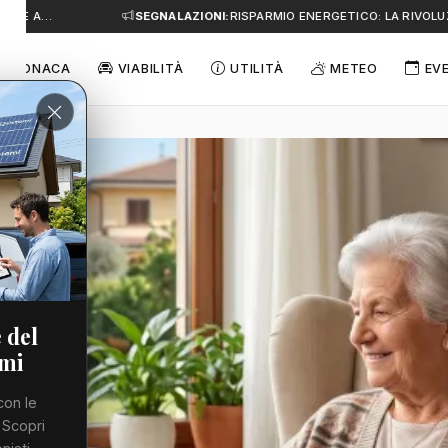
 E A…
SEGNALAZIONI:
RISPARMIO ENERGETICO: LA RIVOLUZI
CRONACA
VIABILITÀ
UTILITÀ
METEO
EV
 del
emi
con le
 Scopri