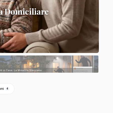
a Domiciliare
rti in Casa: La Minaccia Silenziosa...
oni
4