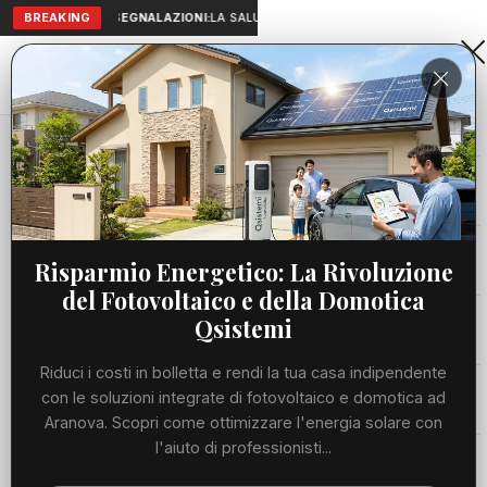
BREAKING
SEGNALAZIONI:
LA SALUTE A PORTATA DI MANO: TELEMEDICI
Aranova • NET
PORTALE UTILE AL TERRITORIO
Home
Cronaca
Viabilità
Risparmio Energetico: La Rivoluzione
del Fotovoltaico e della Domotica
Utilità
Qsistemi
Riduci i costi in bolletta e rendi la tua casa indipendente
Meteo
con le soluzioni integrate di fotovoltaico e domotica ad
Aranova. Scopri come ottimizzare l'energia solare con
Precedente
Suc
l'aiuto di professionisti...
Eventi