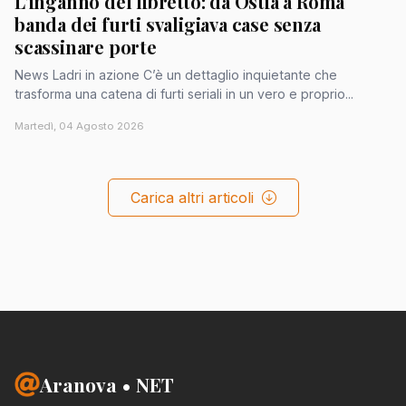
L'inganno del libretto: da Ostia a Roma
banda dei furti svaligiava case senza
scassinare porte
News Ladri in azione C’è un dettaglio inquietante che
trasforma una catena di furti seriali in un vero e proprio...
Martedì, 04 Agosto 2026
Carica altri articoli
Aranova • NET