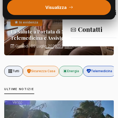
Visualizza
Segnalazioni
In evidenza
Segnalazioni
Contatti
La Salute a Portata di Mano:
Telemedicina e Assistenza Domiciliare
Giovedì, 09 Luglio 2026
2 min lettura
Tutti
Sicurezza Casa
Energia
Telemedicina
ULTIME NOTIZIE