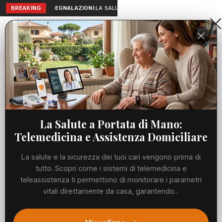
BREAKING
SEGNALAZIONI:
LA SALUTE A PORTATA DI MANO: TELEMEDICI
Aranova • NET
PORTALE UTILE AL TERRITORIO
Home
Cronaca
Viabilità
La Salute a Portata di Mano:
Telemedicina e Assistenza Domiciliare
Utilità
La salute e la sicurezza dei tuoi cari vengono prima di
tutto. Scopri come i sistemi di telemedicina e
Meteo
teleassistenza ti permettono di monitorare i parametri
vitali direttamente da casa, garantendo...
Precedente
Suc
Eventi