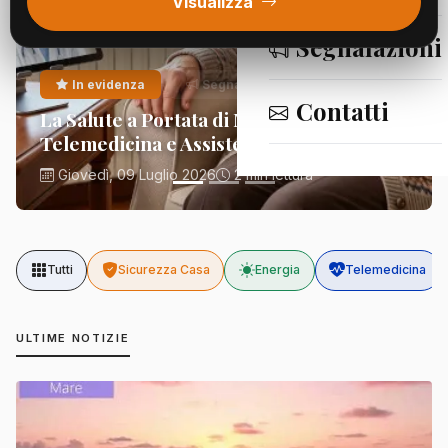
Visualizza
Segnalazioni
In evidenza
Segnalazioni
Contatti
La Salute a Portata di Mano:
Telemedicina e Assistenza Domiciliare
Giovedì, 09 Luglio 2026
2 min lettura
Tutti
Sicurezza Casa
Energia
Telemedicina
ULTIME NOTIZIE