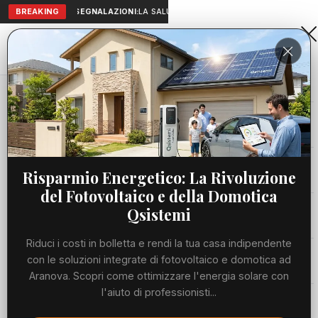
BREAKING
SEGNALAZIONI:
LA SALUTE A PORTATA DI MANO: TELEMEDICI
Aranova • NET
PORTALE UTILE AL TERRITORIO
Home
Cronaca
Cervello riposato senza dormire, ricreato...
Cronaca
CRONACA
Cervello riposato senza dormire,
Viabilità
Risparmio Energetico: La Rivoluzione
ricreato l'effetto del sonno
del Fotovoltaico e della Domotica
riparatore
Utilità
Qsistemi
LUNEDÌ, 08 GIUGNO 2026
38 LETTURE
1 MIN DI LETTURA
Riduci i costi in bolletta e rendi la tua casa indipendente
Meteo
con le soluzioni integrate di fotovoltaico e domotica ad
Aranova. Scopri come ottimizzare l'energia solare con
l'aiuto di professionisti...
Eventi