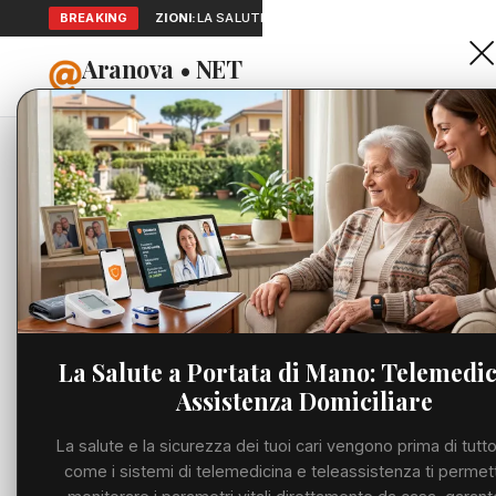
BREAKING
SEGNALAZIONI:
LA SALUTE A PORTATA DI MANO: TELEMEDICIN
Aranova • NET
HOME
PORTALE UTILE AL TERRITORIO
Home
Eventi
La Provinc
Cronaca
EVENTI
La Provi
Viabilità
Santa Ma
Utilità
La Salute a Portata di Mano: Telemedic
MARTEDÌ, 02 GIUGN
Assistenza Domiciliare
Meteo
La salute e la sicurezza dei tuoi cari vengono prima di tutto
Eventi
come i sistemi di telemedicina e teleassistenza ti permet