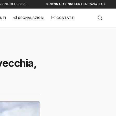
IONE DEL FOTO…
SEGNALAZIONI:
FURTI IN CASA: LA MINACCIA
NTI
SEGNALAZIONI
CONTATTI
vecchia,