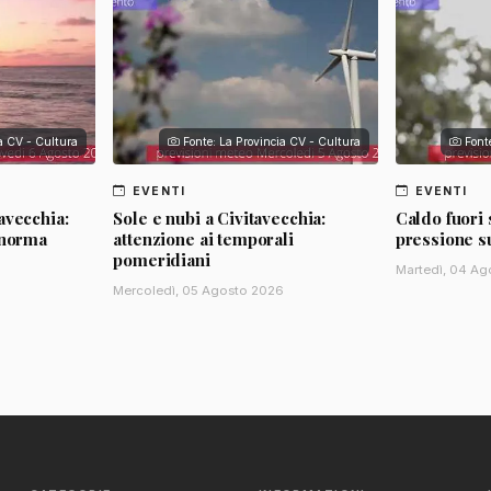
ia CV - Cultura
Fonte: La Provincia CV - Cultura
Font
EVENTI
EVENTI
avecchia:
Sole e nubi a Civitavecchia:
Caldo fuori 
 norma
attenzione ai temporali
pressione s
pomeridiani
Martedì, 04 Ag
Mercoledì, 05 Agosto 2026