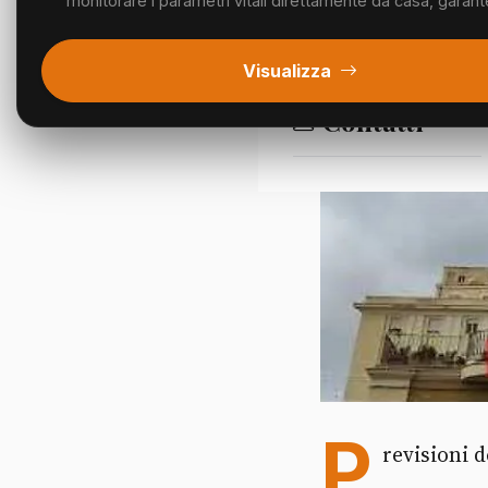
monitorare i parametri vitali direttamente da casa, garant
Segnalazioni
Visualizza
Contatti
P
revisioni 