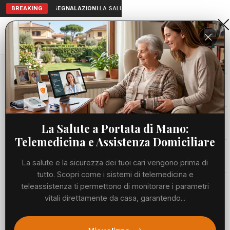
BREAKING
SEGNALAZIONI:
LA SALUTE A PORTATA DI MANO: TELEMEDICI
Aranova • NET
PORTALE UTILE AL TERRITORIO
Home
Cronaca
Viabilità
La Salute a Portata di Mano:
Telemedicina e Assistenza Domiciliare
Utilità
La salute e la sicurezza dei tuoi cari vengono prima di
tutto. Scopri come i sistemi di telemedicina e
Meteo
teleassistenza ti permettono di monitorare i parametri
vitali direttamente da casa, garantendo...
Precedente
Suc
Eventi