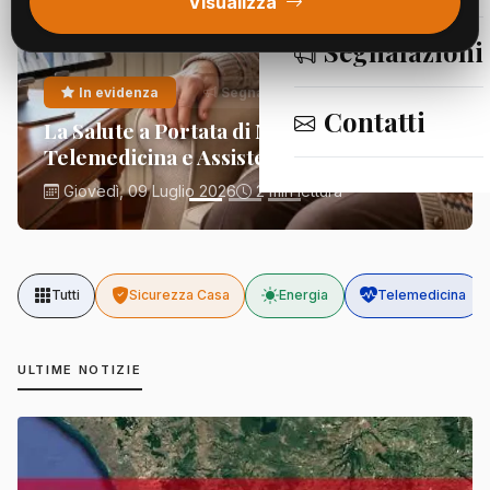
Visualizza
Segnalazioni
In evidenza
Segnalazioni
Contatti
La Salute a Portata di Mano:
Telemedicina e Assistenza Domiciliare
Giovedì, 09 Luglio 2026
2 min lettura
Tutti
Sicurezza Casa
Energia
Telemedicina
ULTIME NOTIZIE