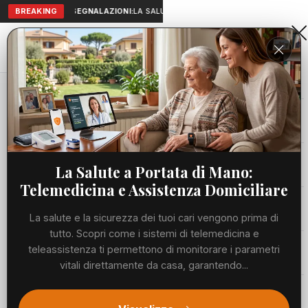
BREAKING
SEGNALAZIONI:
LA SALUTE A PORTATA DI MANO: TELEMEDICI
Aranova • NET
PORTALE UTILE AL TERRITORIO
Home
Cronaca
Viabilità
La Salute a Portata di Mano:
Telemedicina e Assistenza Domiciliare
Utilità
La salute e la sicurezza dei tuoi cari vengono prima di
tutto. Scopri come i sistemi di telemedicina e
Meteo
teleassistenza ti permettono di monitorare i parametri
vitali direttamente da casa, garantendo...
Precedente
Suc
Eventi