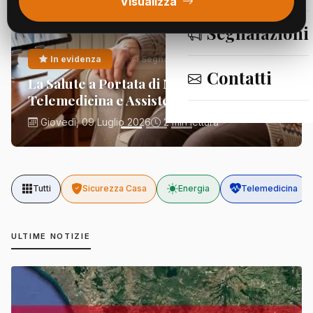
Visualizza
Segnalazioni
In evidenza
Segnalazioni
Contatti
La Salute a Portata di Mano:
Telemedicina e Assistenza Domiciliare
Giovedì, 09 Luglio 2026
2 min lettura
Tutti
Sicurezza Casa
Energia
Telemedicina
ULTIME NOTIZIE