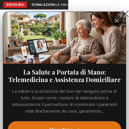
BREAKING
SEGNALAZIONI:
LA SALUTE A PORTATA DI MANO: TELEMEDICI
Aranova • NET
PORTALE UTILE AL TERRITORIO
Home
Cronaca
Viabilità
La Salute a Portata di Mano:
Telemedicina e Assistenza Domiciliare
Utilità
La salute e la sicurezza dei tuoi cari vengono prima di
tutto. Scopri come i sistemi di telemedicina e
Meteo
teleassistenza ti permettono di monitorare i parametri
vitali direttamente da casa, garantendo...
Precedente
Suc
Eventi