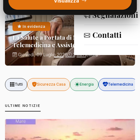
Visualizza
Segnalazioni
In evidenza
Segnalazioni
Contatti
La Salute a Portata di Mano:
Telemedicina e Assistenza Domiciliare
Giovedì, 09 Luglio 2026
2 min lettura
Tutti
Sicurezza Casa
Energia
Telemedicina
ULTIME NOTIZIE