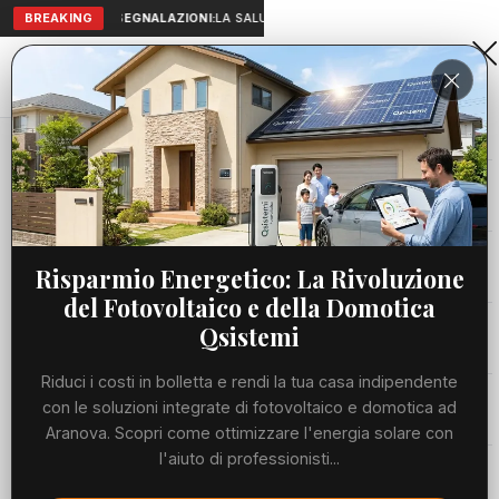
BREAKING
SEGNALAZIONI:
LA SALUTE A PORTATA DI MANO: TELEMEDICI
Aranova • NET
PORTALE UTILE AL TERRITORIO
Home
Cronaca
Viabilità
Risparmio Energetico: La Rivoluzione
del Fotovoltaico e della Domotica
Utilità
Qsistemi
Riduci i costi in bolletta e rendi la tua casa indipendente
Meteo
con le soluzioni integrate di fotovoltaico e domotica ad
Aranova. Scopri come ottimizzare l'energia solare con
Precedente
Suc
l'aiuto di professionisti...
Eventi