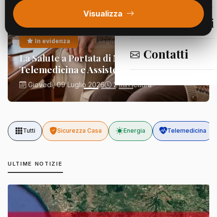
Visualizza
Segnalazioni
In evidenza
Segnalazioni
Contatti
La Salute a Portata di Mano:
Telemedicina e Assistenza Domiciliare
Giovedì, 09 Luglio 2026
2 min lettura
Tutti
Sicurezza Casa
Energia
Telemedicina
ULTIME NOTIZIE