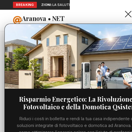
BREAKING
SEGNALAZIONI:
LA SALUTE A PORTATA DI MANO: TELEMEDICINA 
Aranova • NET
HOME
PORTALE UTILE AL TERRITORIO
Home
Cronaca
Viabilità
Utilità
Risparmio Energetico: La Rivoluzione
Fotovoltaico e della Domotica Qsist
Meteo
Riduci i costi in bolletta e rendi la tua casa indipendente 
Precedente
Eventi
soluzioni integrate di fotovoltaico e domotica ad Aranova.