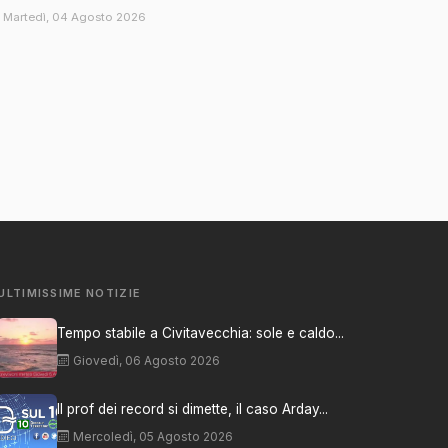
Martedì, 04 Agosto 2026
ULTIMISSIME NOTIZIE
Tempo stabile a Civitavecchia: sole e caldo...
Giovedì, 06 Agosto 2026
Il prof dei record si dimette, il caso Arday...
Mercoledì, 05 Agosto 2026