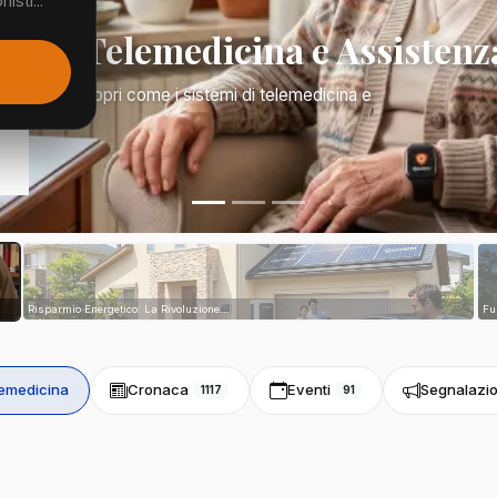
isti...
Mano: Telemedicina e Assistenz
a di tutto. Scopri come i sistemi di telemedicina e
tri...
Risparmio Energetico: La Rivoluzione...
Fu
emedicina
Cronaca
Eventi
Segnalazio
1117
91