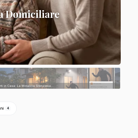
a Domiciliare
rti in Casa: La Minaccia Silenziosa...
ni
4