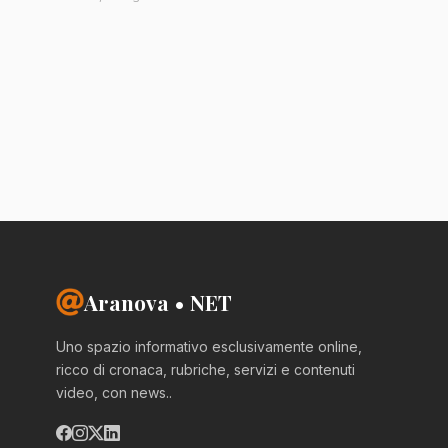
Aranova • NET
Uno spazio informativo esclusivamente online,
ricco di cronaca, rubriche, servizi e contenuti
video, con news..