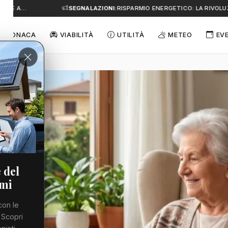
E A…
SEGNALAZIONI:
RISPARMIO ENERGETICO: LA RIVOLUZIO
CRONACA
VIABILITÀ
UTILITÀ
METEO
EV
 del
emi
con le
 Scopri