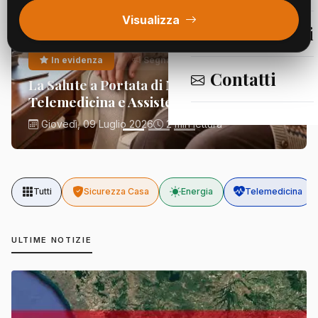
Visualizza
Segnalazioni
In evidenza
Segnalazioni
Contatti
La Salute a Portata di Mano:
Telemedicina e Assistenza Domiciliare
Giovedì, 09 Luglio 2026
2 min lettura
Tutti
Sicurezza Casa
Energia
Telemedicina
ULTIME NOTIZIE