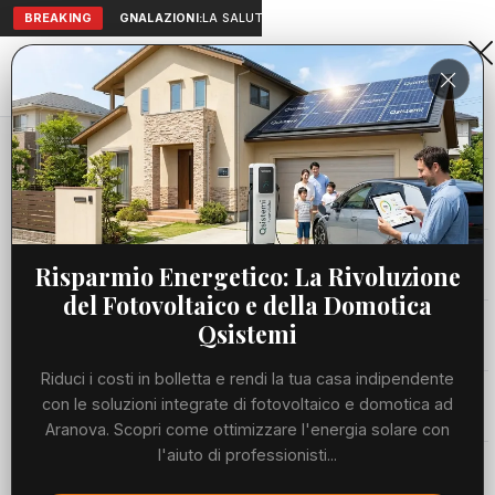
BREAKING
SEGNALAZIONI:
LA SALUTE A PORTATA DI MANO: TELEMEDICINA
Aranova • NET
PORTALE UTILE AL TERRITORIO
Home
Cronaca
Viabilità
Risparmio Energetico: La Rivoluzione
del Fotovoltaico e della Domotica
Utilità
Qsistemi
Riduci i costi in bolletta e rendi la tua casa indipendente
Meteo
con le soluzioni integrate di fotovoltaico e domotica ad
Aranova. Scopri come ottimizzare l'energia solare con
Precedente
Suc
l'aiuto di professionisti...
Eventi