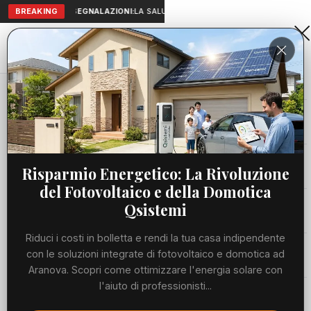
BREAKING
SEGNALAZIONI:
LA SALUTE A PORTATA DI MANO: TELEMEDICI
Aranova • NET
PORTALE UTILE AL TERRITORIO
Home
Cronaca
Viabilità
Risparmio Energetico: La Rivoluzione
del Fotovoltaico e della Domotica
Utilità
Qsistemi
Riduci i costi in bolletta e rendi la tua casa indipendente
Meteo
con le soluzioni integrate di fotovoltaico e domotica ad
Aranova. Scopri come ottimizzare l'energia solare con
Precedente
Suc
l'aiuto di professionisti...
Eventi