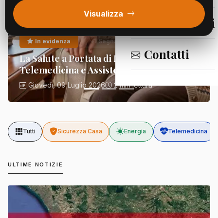
Visualizza
Segnalazioni
In evidenza
Segnalazioni
Contatti
La Salute a Portata di Mano:
Telemedicina e Assistenza Domiciliare
Giovedì, 09 Luglio 2026
2 min lettura
Tutti
Sicurezza Casa
Energia
Telemedicina
ULTIME NOTIZIE