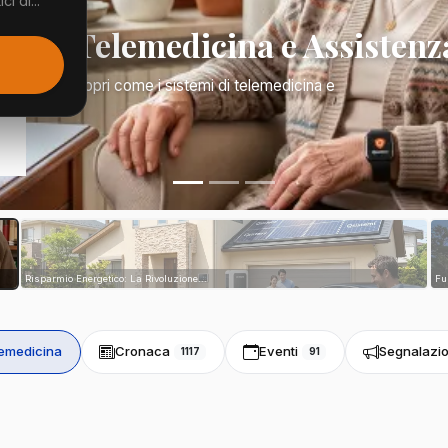
i di...
Mano: Telemedicina e Assistenz
a di tutto. Scopri come i sistemi di telemedicina e
tri...
Risparmio Energetico: La Rivoluzione...
Fu
emedicina
Cronaca
Eventi
Segnalazio
1117
91