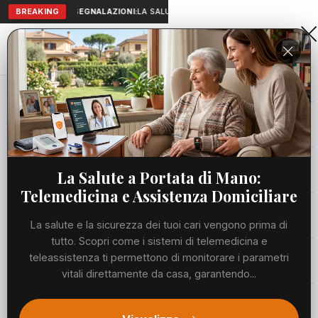
BREAKING
SEGNALAZIONI:
LA SALUTE A PORTATA DI MANO: TELEMEDICI
Aranova • NET
PORTALE UTILE AL TERRITORIO
Home
Cronaca
Viabilità
La Salute a Portata di Mano:
Telemedicina e Assistenza Domiciliare
Utilità
La salute e la sicurezza dei tuoi cari vengono prima di
tutto. Scopri come i sistemi di telemedicina e
Meteo
teleassistenza ti permettono di monitorare i parametri
vitali direttamente da casa, garantendo...
Precedente
Suc
Eventi