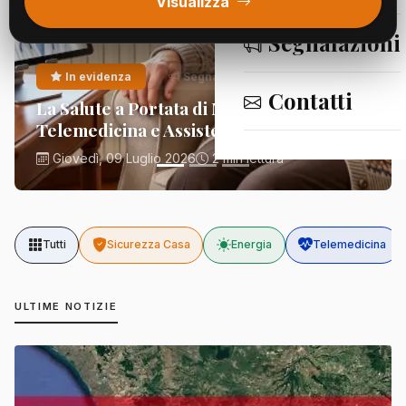
Visualizza
Segnalazioni
In evidenza
Segnalazioni
Contatti
La Salute a Portata di Mano:
Telemedicina e Assistenza Domiciliare
Giovedì, 09 Luglio 2026
2 min lettura
Tutti
Sicurezza Casa
Energia
Telemedicina
ULTIME NOTIZIE